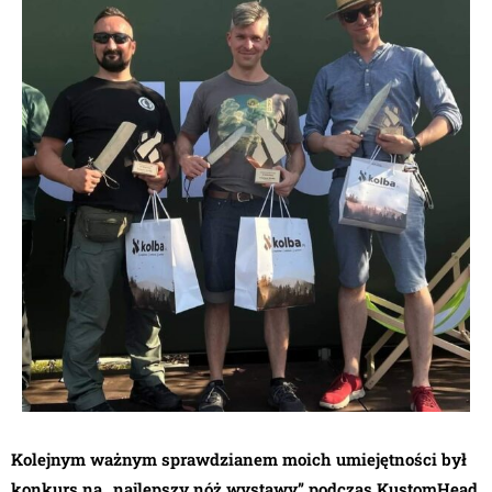
Kolejnym ważnym sprawdzianem moich umiejętności był
konkurs na „najlepszy nóż wystawy” podczas KustomHead