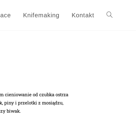
race
Knifemaking
Kontakt
m cieniowanie od czubka ostrza
 piny i przelotki z mosiądzu,
czy biwak.