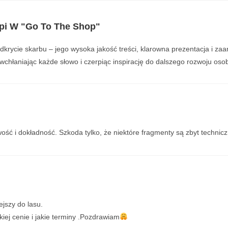
pi W "Go To The Shop"
odkrycie skarbu – jego wysoka jakość treści, klarowna prezentacja i za
 wchłaniając każde słowo i czerpiąc inspirację do dalszego rozwoju os
ć i dokładność. Szkoda tylko, że niektóre fragmenty są zbyt techniczn
jszy do lasu.
akiej cenie i jakie terminy .Pozdrawiam